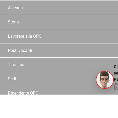
Azienda
Storia
Lavorare alla OPO
Posti vacanti
Tirocinio
Ci
s
Sedi
Pa
Do
So
fel
di
Dipendente OPO
aiu
Partner