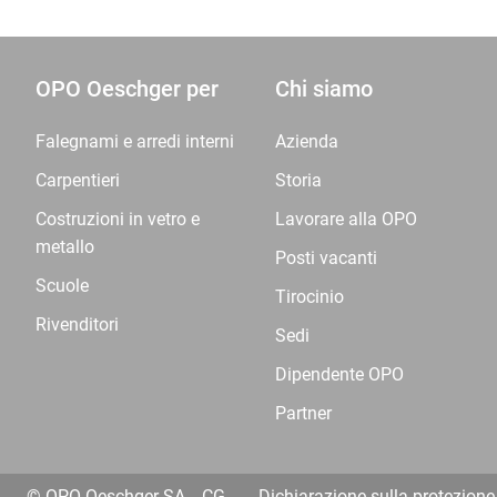
OPO Oeschger per
Chi siamo
Falegnami e arredi interni
Azienda
Carpentieri
Storia
Costruzioni in vetro e
Lavorare alla OPO
metallo
Posti vacanti
Scuole
Tirocinio
Rivenditori
Sedi
Dipendente OPO
Partner
© OPO Oeschger SA
CG
Dichiarazione sulla protezione 