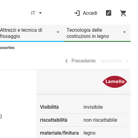
IT
Accedi
Precedente
prossimo
Attrezzi e tecnica di
Tecnologia delle
fissaggio
costruzioni in legno
assorties
Precedente
prossimo
Visibilità
invisibile
0
riscattabilità
non riscattabile
materiale/finitura
legno