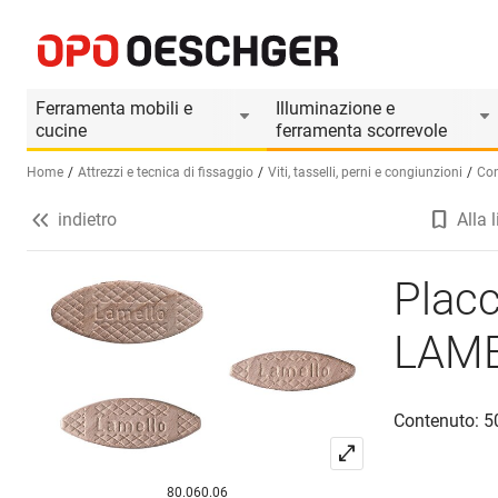
Placchette di congiunzione LAMELLO assorties
Informazioni prodotto
Ferramenta mobili e
Illuminazione e
cucine
ferramenta scorrevole
Home
Attrezzi e tecnica di fissaggio
Viti, tasselli, perni e congiunzioni
Con
indietro
Alla l
Seleziona una lingua (IT)
Placc
LAME
Contenuto: 5
80.060.06