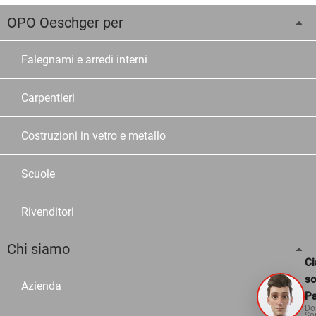
OPO Oeschger per
Falegnami e arredi interni
Carpentieri
Costruzioni in vetro e metallo
Scuole
Rivenditori
Chi siamo
Ci
s
Azienda
Pa
Do
So