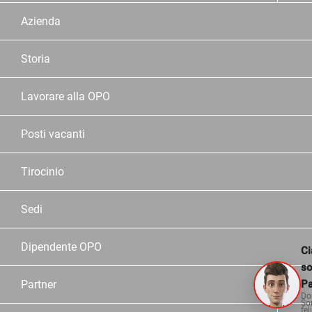
Azienda
Storia
Lavorare alla OPO
Posti vacanti
Tirocinio
Sedi
Dipendente OPO
Ci
s
Partner
Pa
Do
So
fel