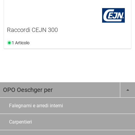
Raccordi CEJN 300
1 Articolo
OPO Oeschger per
Falegnami e arredi interni
Carpentieri