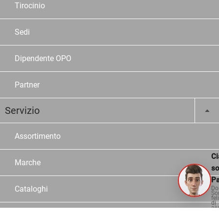
Tirocinio
Sedi
Dipendente OPO
Partner
Servizio
Assortimento
Ci
Marche
s
Pa
Cataloghi
Do
So
fel
di
aiu
Configuratori