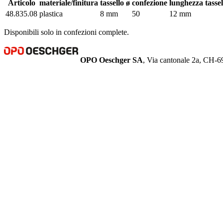
Articolo
materiale/finitura
tassello ø
confezione
lunghezza tassel
48.835.08
plastica
8 mm
50
12 mm
Disponibili solo in confezioni complete.
OPO Oeschger SA
, Via cantonale 2a, CH