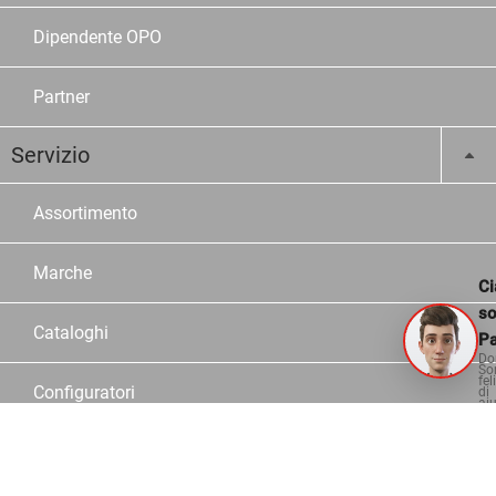
Dipendente OPO
Partner
Servizio
Assortimento
Marche
Ci
s
Cataloghi
Pa
Do
So
fel
Configuratori
di
aiu
Consulente