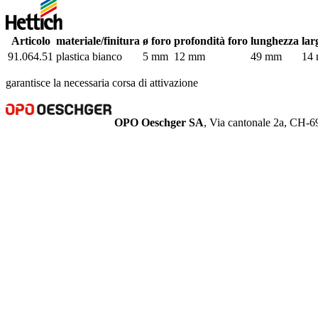
Articolo
materiale/finitura
ø foro
profondità foro
lunghezza
lar
91.064.51
plastica bianco
5 mm
12 mm
49 mm
14
garantisce la necessaria corsa di attivazione
OPO Oeschger SA
, Via cantonale 2a, CH