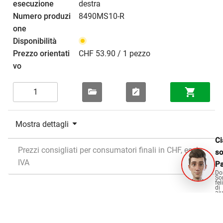
destra
8490MS10-R
CHF 53.90 / 1 pezzo
Mostra dettagli
Ci
Prezzi consigliati per consumatori finali in CHF, escl.
s
IVA
Pa
Do
So
fel
di
aiu
Accessori adatti