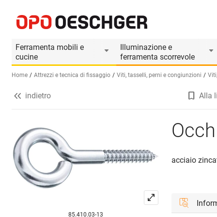
Occhielli a vite mordente
Informazioni prodotto
Ferramenta mobili e
Illuminazione e
cucine
ferramenta scorrevole
Home
Attrezzi e tecnica di fissaggio
Viti, tasselli, perni e congiunzioni
Viti
indietro
Alla l
Seleziona una lingua (IT)
Occhi
acciaio zinca
Inform
85.410.03-13