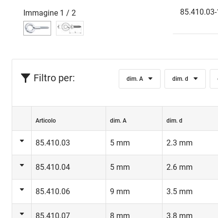
85.410.03-1
Immagine
1
/
2
Filtro per:
dim. A
dim. d
Articolo
dim. A
dim. d
85.410.03
5 mm
2.3 mm
85.410.04
5 mm
2.6 mm
85.410.06
9 mm
3.5 mm
85.410.07
8 mm
3.8 mm