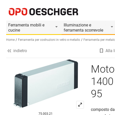
Motore con 2 relè GEZE E 212 R 1400 N abbinabi
Informazioni prodotto
Accessori adatti
Ferramenta mobili e
Illuminazione e
cucine
ferramenta scorrevole
Home
Ferramenta per costruzioni in vetro e metallo
Ferramenta per metalco
indietro
Alla l
Seleziona una lingua (IT)
Motor
1400 
95
composto da
75.003.21