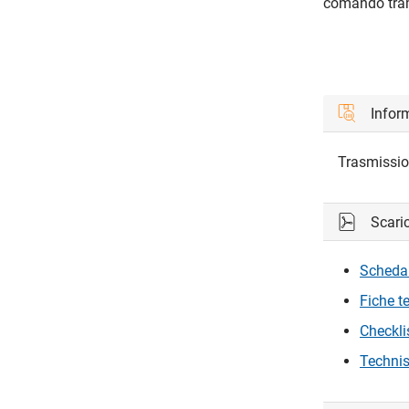
comando tram
Inform
Trasmission
Scari
Scheda 
Fiche t
Checkli
Technis