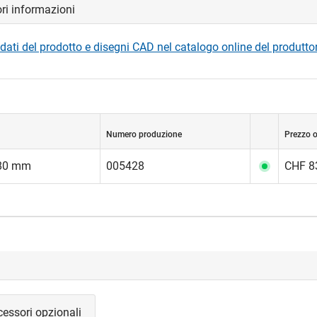
ori informazioni
dati del prodotto e disegni CAD nel catalogo online del produtto
Numero produzione
Prezzo o
80 mm
005428
CHF 83
essori opzionali