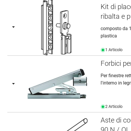
Kit di pla
ribalta e 
composto da 1 
plastica
1 Articolo
Forbici p
Per finestre re
l'interno in leg
2 Articolo
Aste di c
90 N / OL