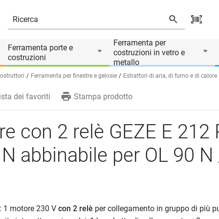
le per OL 90 N / OL 95
Ferramenta per
Ferramenta porte e
costruzioni in vetro e
costruzioni
metallo
struttori
Ferramenta per finestre e gelosie
Estrattori di aria, di fumo e di calore
ista dei favoriti
Stampa prodotto
e con 2 relè GEZE E 212 
N abbinabile per OL 90 N 
: 1 motore 230 V
con 2 relè
per collegamento in gruppo di più pu