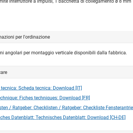
ite interruttore a impulsi, 1 bacchetta di collegamento ø 8 mm
azioni per l'ordinazione
i angolari per montaggio verticale disponibili dalla fabbrica.
care
tecnica: Scheda tecnica: Download [IT]
echnique: Fiches techniques: Download [FR]
sten / Ratgeber: Checklisten / Ratgeber: Checkliste Fensterantri
ches Datenblatt: Technisches Datenblatt: Download [CH-DE]