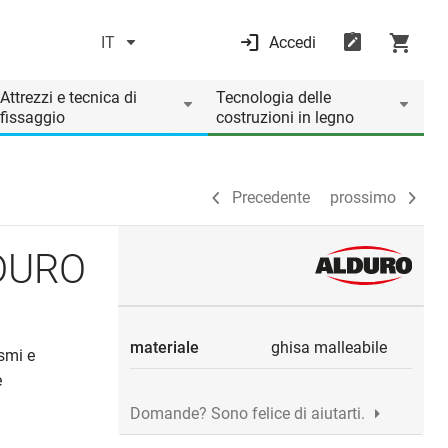
IT
Accedi
Precedente
prossimo
Attrezzi e tecnica di
Tecnologia delle
fissaggio
costruzioni in legno
Precedente
prossimo
LDURO
materiale
ghisa malleabile
ismi e
e
Domande? Sono felice di aiutarti.