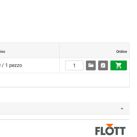
tivo
Ordine
 / 1 pezzo