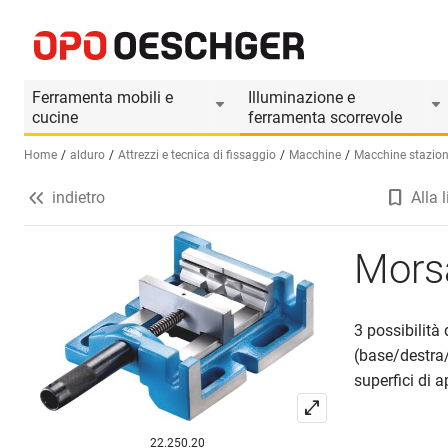
Morsa da macchina a 3 vie ALDURO
Informazioni prodotto
Il prodotto è accesso
Ferramenta mobili e
Illuminazione e
cucine
ferramenta scorrevole
Home
alduro
Attrezzi e tecnica di fissaggio
Macchine
Macchine stazion
indietro
Alla l
Seleziona una lingua (IT)
Mors
3 possibilità
(base/destra/
superfici di 
22.250.20