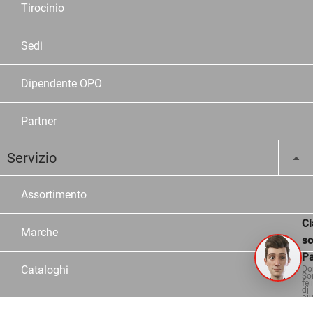
Tirocinio
Sedi
Dipendente OPO
Partner
Servizio
Assortimento
Ci
Marche
s
Pa
Cataloghi
Do
So
fel
di
aiu
Configuratori