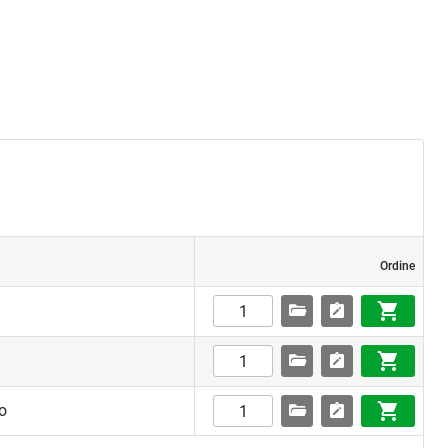
Ordine
o