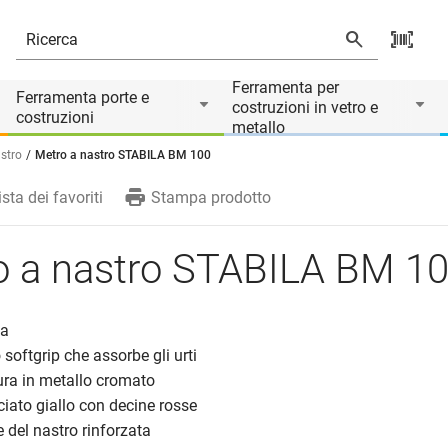
rio di
Ferramenta per
Ferramenta porte e
costruzioni in vetro e
costruzioni
metallo
astro
Metro a nastro STABILA BM 100
ista dei favoriti
Stampa prodotto
o a nastro STABILA BM 1
ca
 softgrip che assorbe gli urti
ntura in metallo cromato
iciato giallo con decine rosse
le del nastro rinforzata