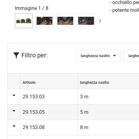
- occhiello pe
Immagine
1
/
8
- potente mol
Filtro per:
lunghezza nastro
largh
Articolo
lunghezza nastro
29.153.03
3 m
29.153.05
5 m
29.153.08
8 m