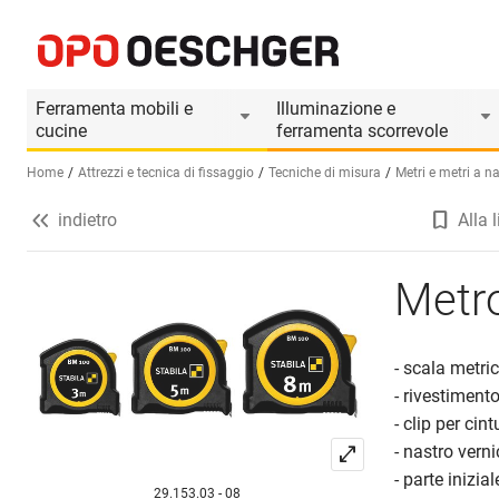
Metro a nastro STABILA BM 100
Informazioni prodotto
Il prodotto è accesso
Ferramenta mobili e
Illuminazione e
cucine
ferramenta scorrevole
Home
Attrezzi e tecnica di fissaggio
Tecniche di misura
Metri e metri a n
indietro
Alla l
Seleziona una lingua (IT)
Metr
- scala metri
- rivestimento
- clip per ci
- nastro vern
- parte inizia
29.153.03 - 08