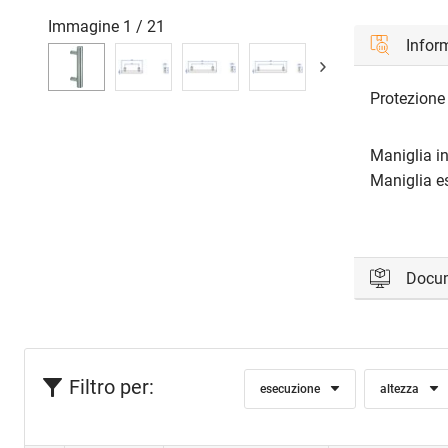
Immagine
1
/
21
Inform
Protezione 
Maniglia in
Maniglia es
Docu
Accedi per 
Filtro per:
esecuzione
altezza
Acc