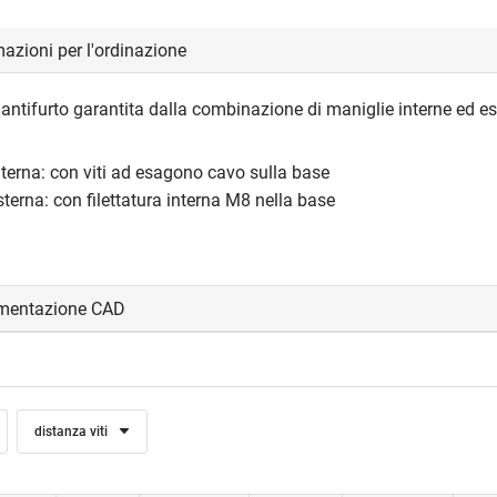
azioni per l'ordinazione
antifurto garantita dalla combinazione di maniglie interne ed es
terna: con viti ad esagono cavo sulla base
terna: con filettatura interna M8 nella base
mentazione CAD
visualizzare e scaricare i file CAD.
distanza viti
edi