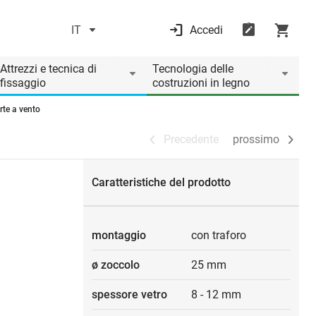
IT
Accedi
Precedente
prossimo
Attrezzi e tecnica di
Tecnologia delle
fissaggio
costruzioni in legno
rte a vento
Precedente
prossimo
Caratteristiche del prodotto
montaggio
con traforo
ø zoccolo
25 mm
spessore vetro
8
-
12 mm