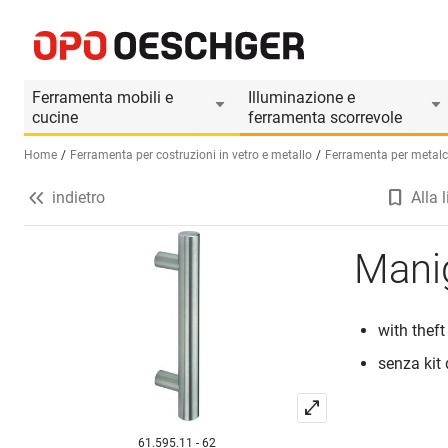
Maniglioni per porte a vento
Informazioni prodotto
Accessori adatti
Ferramenta mobili e
Illuminazione e
cucine
ferramenta scorrevole
Home
Ferramenta per costruzioni in vetro e metallo
Ferramenta per metalco
indietro
Alla l
Seleziona una lingua (IT)
Manig
with theft
senza kit
61.595.11 - 62