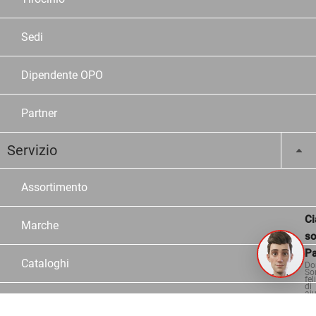
Sedi
Dipendente OPO
Partner
Servizio
Assortimento
Ci
Marche
s
Pa
Cataloghi
Do
So
fel
di
aiu
Configuratori