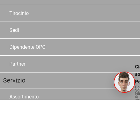
Tirocinio
Sedi
Dipendente OPO
Partner
Ci
s
Servizio
Pa
Do
So
fel
Assortimento
di
aiu
Marche
Cataloghi