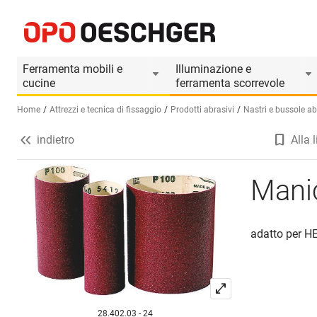
Manicotti per smerigliare HEGNER
Informazioni prodotto
Il prodotto è accesso
Ferramenta mobili e
Illuminazione e
cucine
ferramenta scorrevole
Home
Attrezzi e tecnica di fissaggio
Prodotti abrasivi
Nastri e bussole ab
indietro
Alla l
Seleziona una lingua (IT)
Manic
adatto per 
28.402.03 - 24