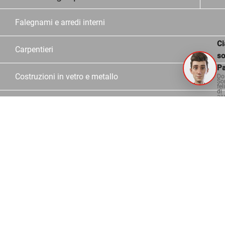
Falegnami e arredi interni
Ci
Carpentieri
s
Pa
Costruzioni in vetro e metallo
Do
So
fel
di
aiu
Scuole
Rivenditori
Chi siamo
Azienda
Storia