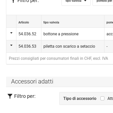
Filtro per:
tipo valvola
pomolo per 
Articolo
tipo valvola
pomo
54.036.52
bottone a pressione
acc
54.036.53
piletta con scarico a setaccio
-
Prezzi consigliati per consumatori finali in CHF, escl. IVA
Accessori adatti
Filtro per:
Tipo di accessorio
Att