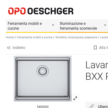
Lavandino in acciaio inox FRANKE BXX Pro 210
Informazioni prodotto
Accessori adatti
Ferramenta mobili e
Illuminazione e
cucine
ferramenta scorrevole
Home
Ferramenta mobili e cucine
Smaltire, risciacquare, preparare
Lavan
indietro
Alla l
Seleziona una lingua (IT)
Lavan
BXX 
Ulteri
5403652