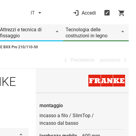
IT
Accedi
Precedente
prossimo
Attrezzi e tecnica di
Tecnologia delle
fissaggio
costruzioni in legno
KE BXX Pro 210/110-50
Precedente
prossimo
NKE
montaggio
incasso a filo
/
SlimTop
/
incasso dal basso
larghezza mobile
600 mm