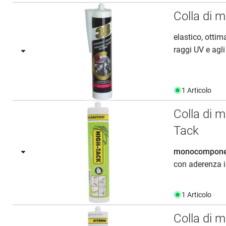
Colla di 
elastico, ottim
raggi UV e agli
1 Articolo
Colla di 
Tack
monocomponent
con aderenza in
1 Articolo
Colla di 