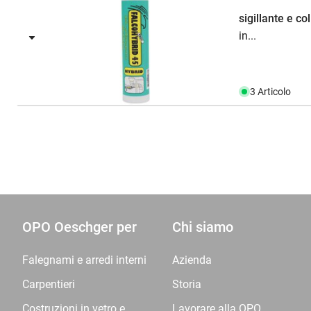
sigillante e co
in...
3 Articolo
OPO Oeschger per
Chi siamo
Falegnami e arredi interni
Azienda
Carpentieri
Storia
Costruzioni in vetro e
Lavorare alla OPO