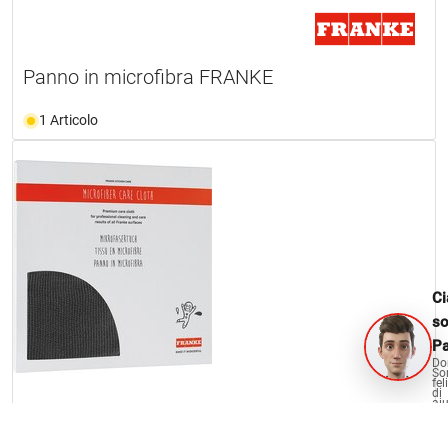
Panno in microfibra FRANKE
1 Articolo
Ci
s
Pa
Do
So
fel
di
aiu