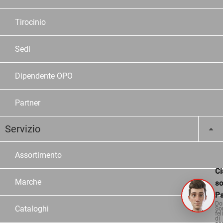
Tirocinio
Sedi
Dipendente OPO
Partner
Servizio
Assortimento
Ci
Marche
s
Pa
Do
Cataloghi
So
fel
di