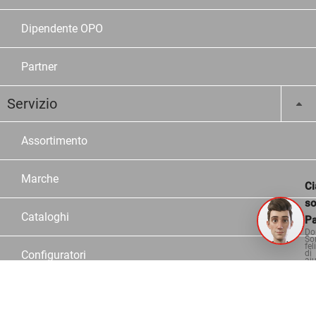
Dipendente OPO
Partner
Servizio
Assortimento
Marche
Ci
s
Cataloghi
Pa
Do
So
fel
Configuratori
di
aiu
Consulente