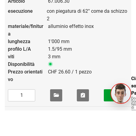
67.006.30
con piegatura di 62° come da schizzo
2
alluminio effetto inox
1'000 mm
1.5/95 mm
3 mm
CHF 26.60 / 1 pezzo
Ci
s
Pa
Do
So
fel
di
aiu
Mostra dettagli