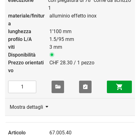
con piegatura di 78° come da schizzo
1
alluminio effetto inox
1'100 mm
1.5/95 mm
3 mm
CHF 28.30 / 1 pezzo
Mostra dettagli
67.005.40