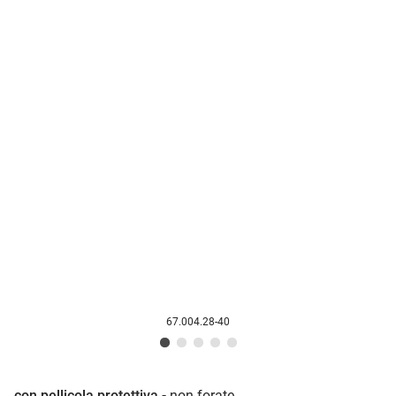
67.004.28-40
con pellicola protettiva -
non forate