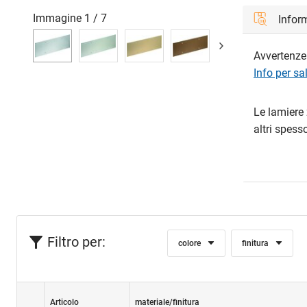
Immagine
1
/
7
Inform
Avvertenze 
Info per sa
Le lamiere 
altri spesso
Filtro per:
colore
finitura
Articolo
materiale/finitura