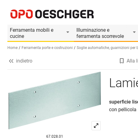
Lamiere zoccoli tagliate a misura
Informazioni prodotto
Ferramenta mobili e
Illuminazione e
cucine
ferramenta scorrevole
Home
Ferramenta porte e costruzioni
Soglie automatiche, guarnizioni per ba
indietro
Alla l
Seleziona una lingua (IT)
Lamie
superficie lis
con pellicola 
67.028.01