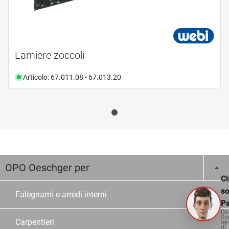
Lamiere zoccoli
Articolo: 67.011.08 - 67.013.20
OPO Oeschger per
Ci
s
Falegnami e arredi interni
Pa
Do
So
Carpentieri
fel
di