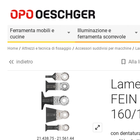
Lame per seghe E-Cut Long-Life FEIN BIM 160/161
Informazioni prodotto
Il prodotto è accessorio d
Ferramenta mobili e
Illuminazione e
cucine
ferramenta scorrevole
Home
Attrezzi e tecnica di fissaggio
Accessori suddivisi per macchine
La
indietro
Alla l
Seleziona una lingua (IT)
Lame 
FEIN
160/
con dentatura 
21.438.75 - 21.561.44