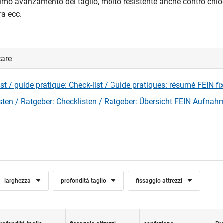
timo avanzamento del taglio, molto resistente anche contro chiod
a ecc.
care
ist / guide pratique: Check-list / Guide pratiques: résumé FEIN fi
sten / Ratgeber: Checklisten / Ratgeber: Übersicht FEIN Aufnah
larghezza
profondità taglio
fissaggio attrezzi