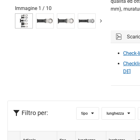
qualità ed ot
Immagine
1
/
10
mm), muratur
Scari
Check-l
Checkli
DE]
Filtro per:
tipo
lunghezza