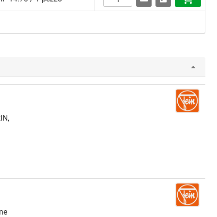
IN,
one