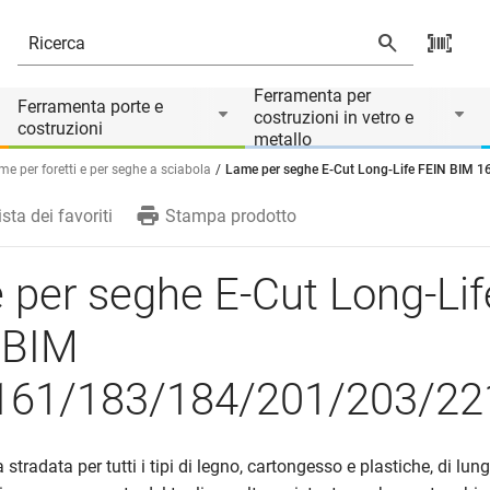
/183/184/201/203/221/224/228
i
Ferramenta per
Ferramenta porte e
costruzioni in vetro e
costruzioni
metallo
me per foretti e per seghe a sciabola
Lame per seghe E-Cut Long-Life FEIN BIM
ista dei favoriti
Stampa prodotto
per seghe E-Cut Long-Lif
 BIM
161/183/184/201/203/22
stradata per tutti i tipi di legno, cartongesso e plastiche, di lun