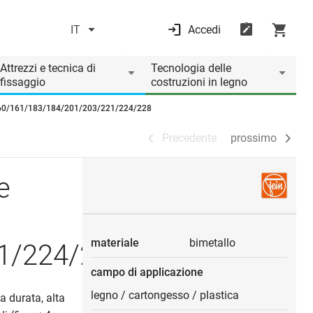
IT
Accedi
Precedente
prossimo
Attrezzi e tecnica di
Tecnologia delle
fissaggio
costruzioni in legno
 160/161/183/184/201/203/221/224/228
Precedente
prossimo
e
materiale
bimetallo
1/224/228
campo di applicazione
legno
/
cartongesso
/
plastica
ga durata, alta