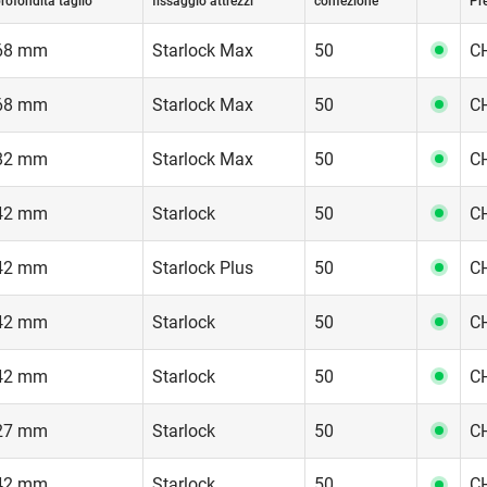
rofondità taglio
fissaggio attrezzi
confezione
Pr
68 mm
Starlock Max
50
CH
68 mm
Starlock Max
50
CH
82 mm
Starlock Max
50
CH
42 mm
Starlock
50
CH
42 mm
Starlock Plus
50
CH
42 mm
Starlock
50
CH
42 mm
Starlock
50
CH
27 mm
Starlock
50
CH
42 mm
Starlock
50
CH