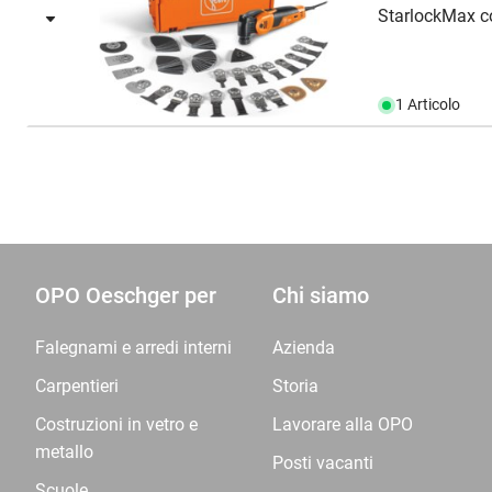
StarlockMax con
1 Articolo
OPO Oeschger per
Chi siamo
Falegnami e arredi interni
Azienda
Carpentieri
Storia
Costruzioni in vetro e
Lavorare alla OPO
metallo
Posti vacanti
Scuole