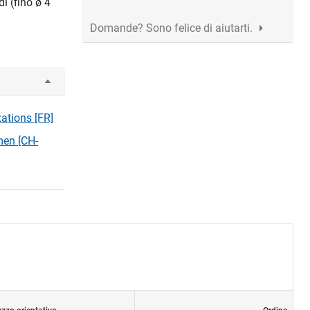
i (fino ø 4
Domande? Sono felice di aiutarti.
xations [FR]
men [CH-