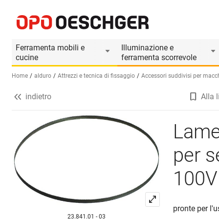
Lame per seghe a nastro bimetallo per sega 
Informazioni prodotto
Ferramenta mobili e
Illuminazione e
cucine
ferramenta scorrevole
Home
alduro
Attrezzi e tecnica di fissaggio
Accessori suddivisi per macc
indietro
Alla l
Seleziona una lingua (IT)
Lame 
per 
100V
pronte per l'
23.841.01 - 03