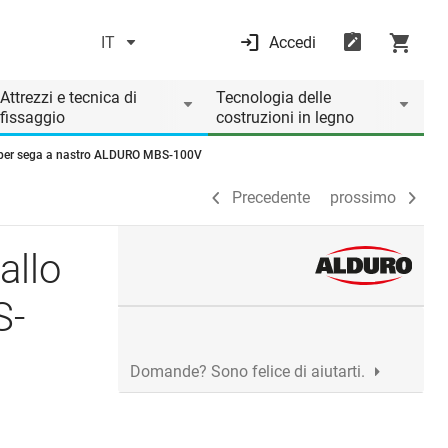
IT
Accedi
Precedente
prossimo
Attrezzi e tecnica di
Tecnologia delle
fissaggio
costruzioni in legno
o per sega a nastro ALDURO MBS-100V
Precedente
prossimo
allo
S-
Domande? Sono felice di aiutarti.