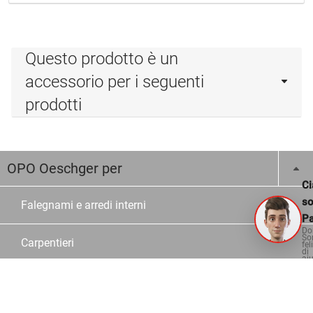
Questo prodotto è un
accessorio per i seguenti
prodotti
OPO Oeschger per
Ci
s
Falegnami e arredi interni
Pa
Do
So
Carpentieri
fel
di
aiu
Costruzioni in vetro e metallo