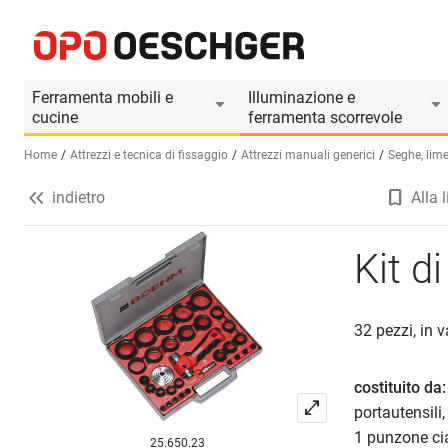
Kit di punzoni BOEHM, 32 pezzi
Informazioni prodotto
Accessori adatti
Ferramenta mobili e
Illuminazione e
cucine
ferramenta scorrevole
Home
Attrezzi e tecnica di fissaggio
Attrezzi manuali generici
Seghe, lime
indietro
Alla l
Seleziona una lingua (IT)
Kit d
32 pezzi, in v
costituito da:
portautensili
1 punzone cias
25.650.23