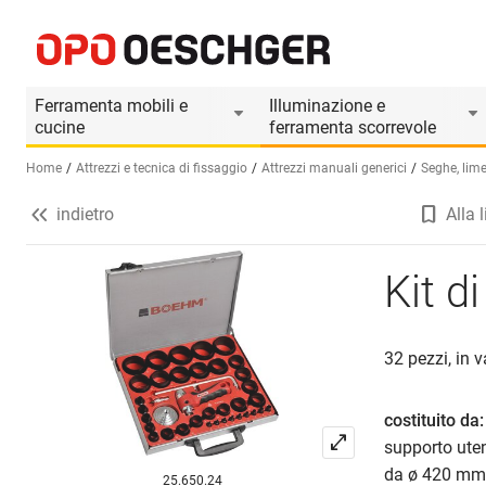
Kit di punzoni BOEHM, 32 pezzi
Informazioni prodotto
Ferramenta mobili e
Illuminazione e
cucine
ferramenta scorrevole
Home
Attrezzi e tecnica di fissaggio
Attrezzi manuali generici
Seghe, lime
indietro
Alla l
Seleziona una lingua (IT)
Kit d
32 pezzi, in v
costituito da:
supporto utens
da ø 420 mm 
25.650.24