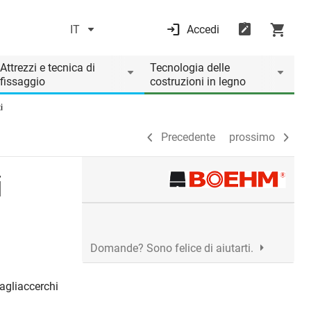
IT
Accedi
Precedente
prossimo
Attrezzi e tecnica di
Tecnologia delle
fissaggio
costruzioni in legno
i
Precedente
prossimo
i
Domande? Sono felice di aiutarti.
tagliaccerchi