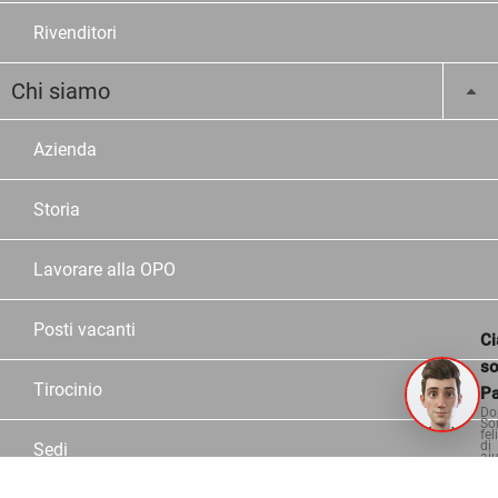
Rivenditori
Chi siamo
Azienda
Storia
Lavorare alla OPO
Posti vacanti
Ci
s
Tirocinio
Pa
Do
So
fel
di
Sedi
aiu