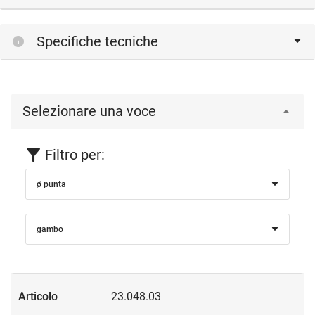
Le frese per tenoni vengono realizzate leggermente più
Specifiche tecniche
grandi in modo che i tasselli rimangano saldamente fissati
in sede.
Selezionare una voce
Filtro per:
ø punta
gambo
23.048.03