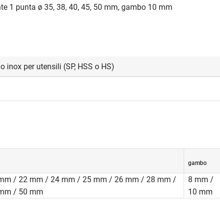
nte 1 punta ø 35, 38, 40, 45, 50 mm, gambo 10 mm
o inox per utensili (SP, HSS o HS)
legni naturali, soprattutto legno tenero, sono più adatti utensili in
ensili, dal momento che permettono un angolo di taglio più appu
 leggermente più affilati. Il pezzo può essere lavorato meglio, m
erficiale del foro e l'assenza di strappi durante l'entrata nel pez
.
gambo
mm / 22 mm / 24 mm / 25 mm / 26 mm / 28 mm /
8 mm /
 mm / 50 mm
10 mm