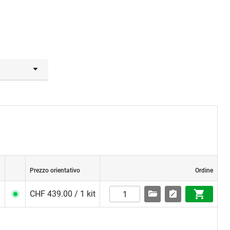
 acciaio
ntito e
entre la
zo
Prezzo orientativo
Ordine
CHF 439.00 / 1 kit