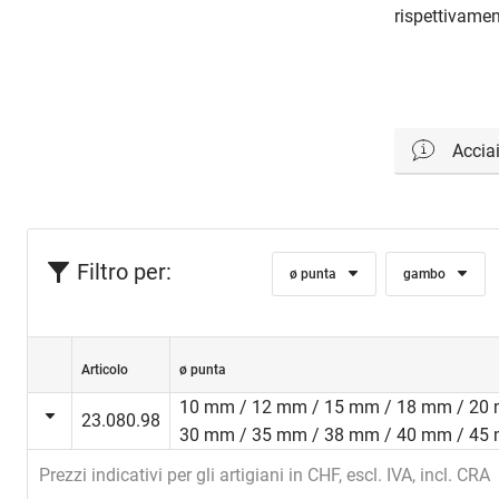
rispettivame
Acciai
Per tutti i 
inox per ut
quindi sono
Filtro per:
ø punta
gambo
qualità sup
aumentano
Articolo
ø punta
10 mm / 12 mm / 15 mm / 18 mm / 20 
23.080.98
30 mm / 35 mm / 38 mm / 40 mm / 45
Prezzi indicativi per gli artigiani in CHF, escl. IVA, incl. CRA