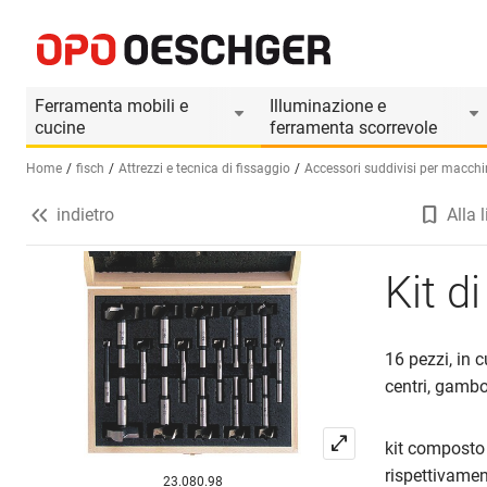
Kit di punte artistiche FISCH
Informazioni prodotto
Ferramenta mobili e
Illuminazione e
cucine
ferramenta scorrevole
Home
fisch
Attrezzi e tecnica di fissaggio
Accessori suddivisi per macchi
indietro
Alla l
Seleziona una lingua (IT)
Kit d
16 pezzi, in 
centri, gambo
kit composto
rispettivamen
23.080.98