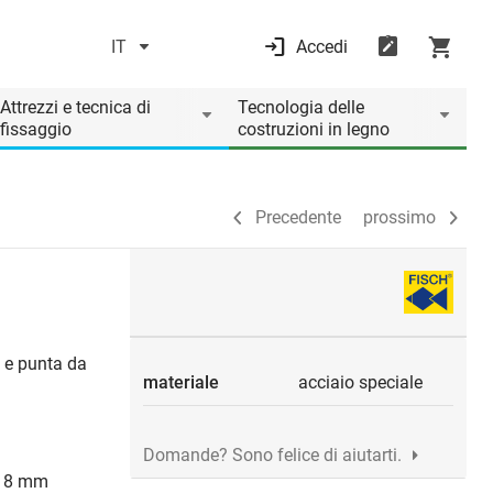
IT
Accedi
Precedente
prossimo
Attrezzi e tecnica di
Tecnologia delle
fissaggio
costruzioni in legno
Precedente
prossimo
i e punta da
materiale
acciaio speciale
Domande? Sono felice di aiutarti.
bo 8 mm