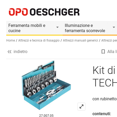
Kit di maschi per filettare TECHNOCRAFT
Informazioni prodotto
Accessori adatti
Ferramenta mobili e
Illuminazione e
cucine
ferramenta scorrevole
Home
Attrezzi e tecnica di fissaggio
Attrezzi manuali generici
Attrezzi pe
indietro
Alla l
Seleziona una lingua (IT)
Kit d
TEC
con rubinetto
contenuti:
27.007.05