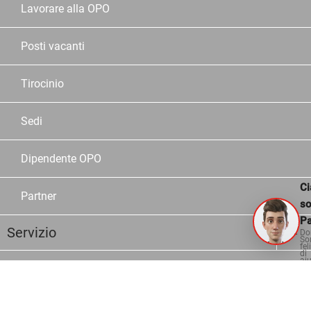
Lavorare alla OPO
Posti vacanti
Tirocinio
Sedi
Dipendente OPO
Ci
Partner
s
Pa
Servizio
Do
So
fel
di
aiu
Assortimento
Marche