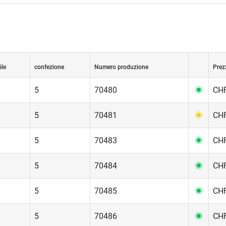
ile
confezione
Numero produzione
Prez
5
70480
CHF
5
70481
CHF
5
70483
CHF
5
70484
CHF
5
70485
CHF
5
70486
CHF