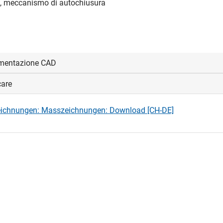
, meccanismo di autochiusura
mentazione CAD
care
visualizzare e scaricare i file CAD.
ichnungen: Masszeichnungen: Download [CH-DE]
edi