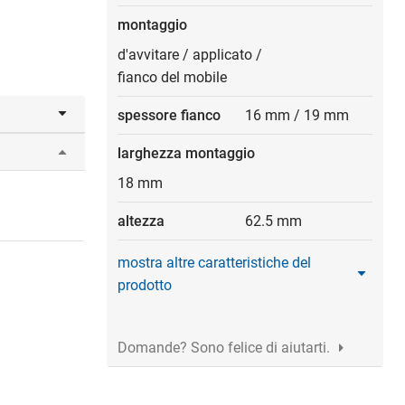
montaggio
d'avvitare
/
applicato
/
fianco del mobile
spessore fianco
16 mm
/
19 mm
larghezza montaggio
18 mm
altezza
62.5 mm
mostra altre caratteristiche del
prodotto
Domande? Sono felice di aiutarti.