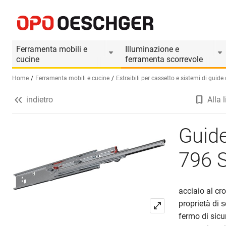
Guide differenziata FULTERER FR 796 SCC
Informazioni prodotto
Accessori adatti
Ferramenta mobili e
Illuminazione e
cucine
ferramenta scorrevole
Home
Ferramenta mobili e cucine
Estraibili per cassetto e sistemi di guid
indietro
Alla l
Seleziona una lingua (IT)
Guide
796 
acciaio al cr
proprietà di 
fermo di sicur