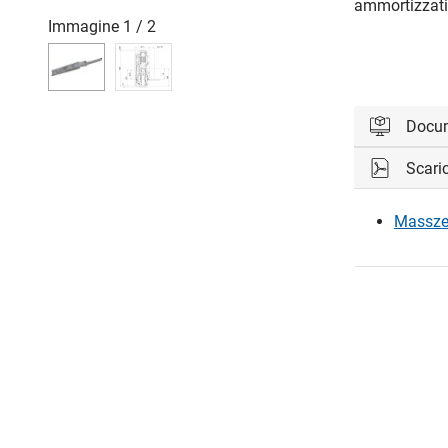
ammortizzati
Immagine
1
/
2
Docu
Scari
Accedi per 
Massze
Acc