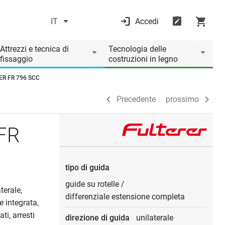
IT
Accedi
Precedente
prossimo
Attrezzi e tecnica di
Tecnologia delle
fissaggio
costruzioni in legno
RER FR 796 SCC
Precedente
prossimo
 FR
tipo di guida
guide su rotelle
/
terale,
differenziale estensione completa
e integrata,
ti, arresti
direzione di guida
unilaterale