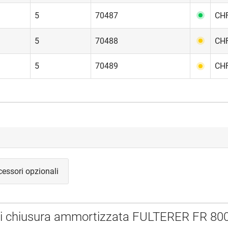
5
70487
CHF
5
70488
CHF
5
70489
CHF
essori opzionali
di chiusura ammortizzata FULTERER FR 80