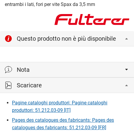
entrambi i lati, fori per vite Spax da 3,5 mm
Questo prodotto non è più disponibile
Nota
Scaricare
lunghezza cassetto (SKL) = lunghezza nominale
Pagine cataloghi produttori: Pagine cataloghi
produttori: 51.212.03-09 [IT]
Pages des catalogues des fabricants: Pages des
catalogues des fabricants: 51.212.03-09 [FR]