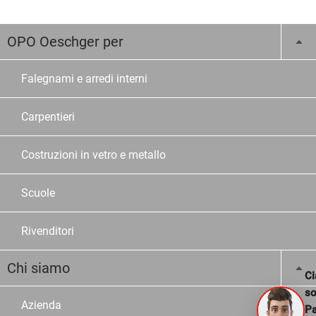
OPO Oeschger per
Falegnami e arredi interni
Carpentieri
Costruzioni in vetro e metallo
Scuole
Rivenditori
Chi siamo
Ci
s
Azienda
Pa