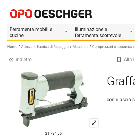
Graffatrice REVOTOOL K1116B
Informazioni prodotto
Accessori adatti
Ferramenta mobili e
Illuminazione e
cucine
ferramenta scorrevole
Home
Attrezzi e tecnica di fissaggio
Macchine
Compressori e apparecchi
indietro
Alla l
Seleziona una lingua (IT)
Graf
con rilascio s
21.734.05