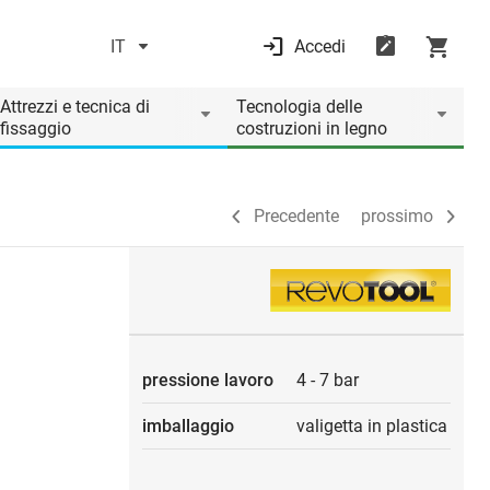
IT
Accedi
Precedente
prossimo
Attrezzi e tecnica di
Tecnologia delle
fissaggio
costruzioni in legno
Precedente
prossimo
pressione lavoro
4
-
7 bar
imballaggio
valigetta in plastica