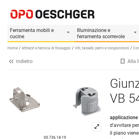
Giunzioni per piani HETTICH Toolex VB 54
Informazioni prodotto
Accessori adatti
Ferramenta mobili e
Illuminazione e
cucine
ferramenta scorrevole
Home
Attrezzi e tecnica di fissaggio
Viti, tasselli, perni e congiunzioni
Con
indietro
Alla l
Seleziona una lingua (IT)
Giunz
VB 5
applicazione 
d'avvitare per
il piano vien
00.736.18-19