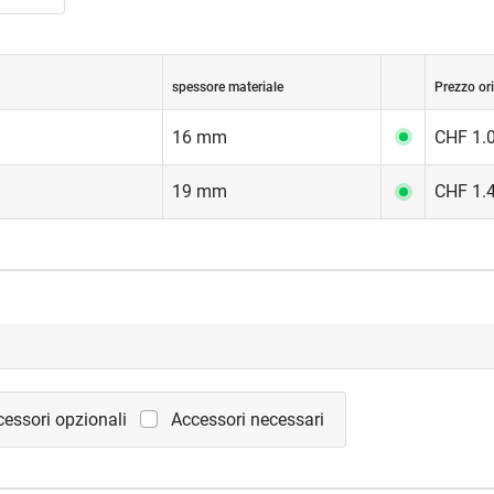
 54/23 E
29/20/14,5 mm
spessore materiale
Prezzo or
16 mm
CHF 1.0
19 mm
CHF 1.4
essori opzionali
Accessori necessari