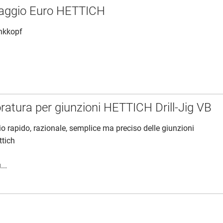
issaggio Euro HETTICH
enkkopf
oratura per giunzioni HETTICH Drill-Jig VB
io rapido, razionale, semplice ma preciso delle giunzioni
ttich
...