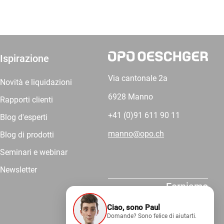
Ispirazione
Via cantonale 2a
Novità e liquidazioni
6928 Manno
Rapporti clienti
+41 (0)91 611 90 11
Blog d'esperti
manno@opo.ch
Blog di prodotti
Seminari e webinar
Newsletter
Forniamo
competenza.
Ciao, sono Paul
Domande? Sono felice di aiutarti.