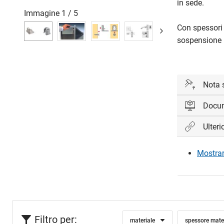
in sede.
Immagine
1
/
5
Con spessori 
sospensione E
Nota 
Docu
Dimensioni
Ulteri
Accedi per 
Tipo
Mostrare
Toolex VB
Acc
Toolex VB
Toolex VB
Filtro per:
materiale
spessore mate