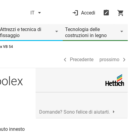
IT
Accedi
Precedente
prossimo
Attrezzi e tecnica di
Tecnologia delle
fissaggio
costruzioni in legno
ex VB 54
Precedente
prossimo
oolex
Domande? Sono felice di aiutarti.
enuto innesto