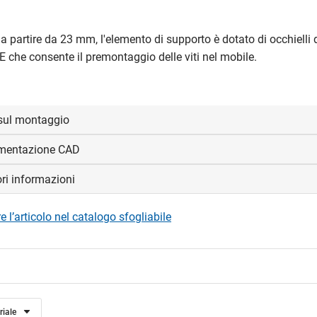
a partire da 23 mm, l'elemento di supporto è dotato di occhielli 
 che consente il premontaggio delle viti nel mobile.
sul montaggio
mentazione CAD
 foro
ori informazioni
visualizzare e scaricare i file CAD.
Misure T/X/Y
 l’articolo nel catalogo sfogliabile
 54/16
16/13,5/8 mm
edi
 54/19
19/15/9,5 mm
 54/23 E
23/17/11,5 mm
riale