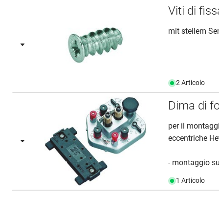
Viti di f
mit steilem S
2 Articolo
Dima di f
per il montagg
eccentriche He
- montaggio su
1 Articolo