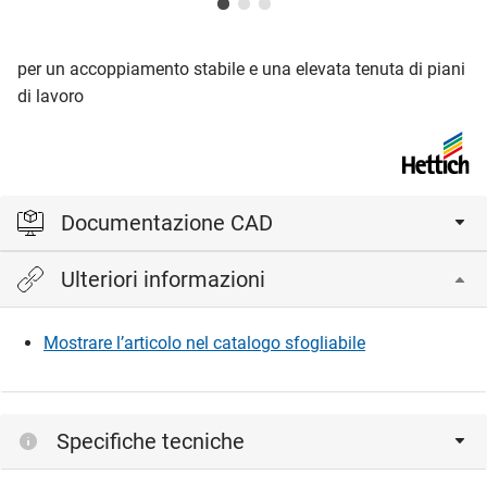
per un accoppiamento stabile e una elevata tenuta di piani
di lavoro
Documentazione CAD
Ulteriori informazioni
Accedi per visualizzare e scaricare i file CAD.
Mostrare l’articolo nel catalogo sfogliabile
Accedi
Specifiche tecniche