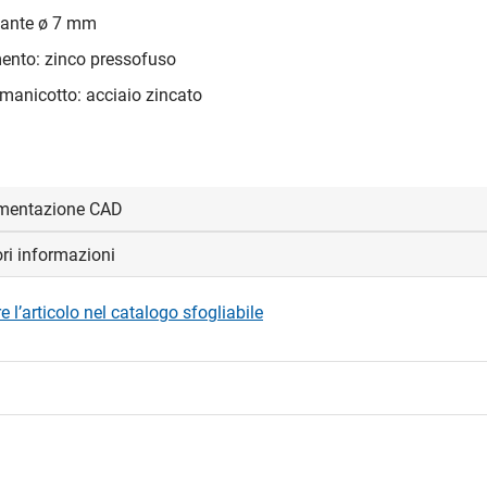
sante ø 7 mm
ento: zinco pressofuso
 manicotto: acciaio zincato
mentazione CAD
ori informazioni
visualizzare e scaricare i file CAD.
 l’articolo nel catalogo sfogliabile
edi