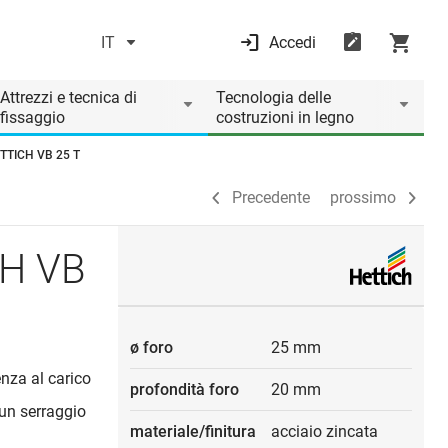
IT
Accedi
Precedente
prossimo
Attrezzi e tecnica di
Tecnologia delle
fissaggio
costruzioni in legno
ETTICH VB 25 T
Precedente
prossimo
CH VB
ø foro
25 mm
enza al carico
profondità foro
20 mm
un serraggio
materiale/finitura
acciaio zincata