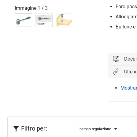
Foro pas
Immagine
1
/
3
Alloggiam
Bullone e
Docu
Ulteri
Accedi per 
Mostrare
Acc
Filtro per:
campo regolazione