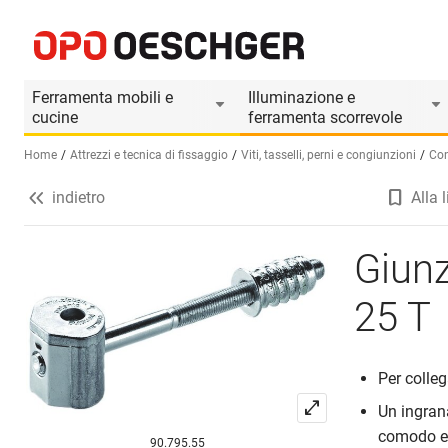
Giunzione permanente HETTICH VB 25 T
Informazioni prodotto
Accessori adatti
Ferramenta mobili e
Illuminazione e
cucine
ferramenta scorrevole
Home
Attrezzi e tecnica di fissaggio
Viti, tasselli, perni e congiunzioni
Con
indietro
Alla l
Seleziona una lingua (IT)
Giun
25 T
Per colleg
Un ingran
comodo e
90.795.55