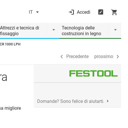
IT
Accedi
Precedente
prossimo
Attrezzi e tecnica di
Tecnologia delle
fissaggio
costruzioni in legno
 WCR 1000 LPH
Precedente
prossimo
ra
Domande? Sono felice di aiutarti.
sa migliore