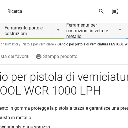
CR 1000 LPH
rio di
Ferramenta per
Ferramenta porte e
costruzioni in vetro e
costruzioni
metallo
 pneumatici
Pistole per verniciare
Gancio per pistola di verniciatura FESTOOL
ista dei favoriti
Stampa prodotto
o per pistola di verniciatu
OOL WCR 1000 LPH
imento in gomma protegge la pistola a tazza e garantisce una pre
busto in metallo
per una pistola a spruzzo