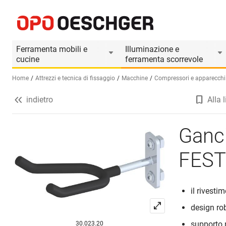
Gancio per pistola di verniciatura FESTOOL W
Informazioni prodotto
Il prodotto è accesso
Ferramenta mobili e
Illuminazione e
cucine
ferramenta scorrevole
Home
Attrezzi e tecnica di fissaggio
Macchine
Compressori e apparecchi
indietro
Alla l
Seleziona una lingua (IT)
Ganci
FEST
il rivest
design ro
supporto 
30.023.20