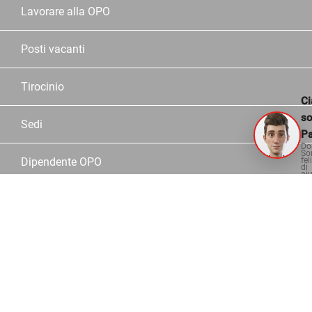
Lavorare alla OPO
Posti vacanti
Tirocinio
Ci
s
Sedi
Pa
Do
So
fel
Dipendente OPO
di
aiu
Partner
Servizio
Assortimento
Marche