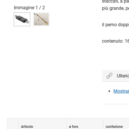
staccati, a p
Immagine
1
/
2
più grande, 
il perno dopp
contenuto: 16
Ulteri
Mostrare
Articolo
ø foro
confezione