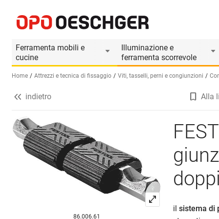
FESTOOL DOMINO sistema di giunzioni angolari e
Informazioni prodotto
Accessori adatti
Ferramenta mobili e
Illuminazione e
cucine
ferramenta scorrevole
Home
Attrezzi e tecnica di fissaggio
Viti, tasselli, perni e congiunzioni
Con
indietro
Alla l
Seleziona una lingua (IT)
FEST
giunz
dopp
il
sistema di 
86.006.61