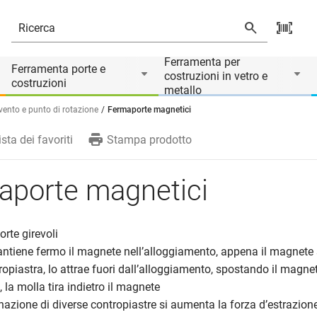
rio di
Ferramenta per
Ferramenta porte e
costruzioni in vetro e
costruzioni
metallo
 vento e punto di rotazione
Fermaporte magnetici
ista dei favoriti
Stampa prodotto
aporte magnetici
orte girevoli
ntiene fermo il magnete nell’alloggiamento, appena il magnete 
ropiastra, lo attrae fuori dall’alloggiamento, spostando il magne
 la molla tira indietro il magnete
azione di diverse contropiastre si aumenta la forza d’estrazion