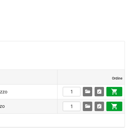
Ordine
ezzo
zzo