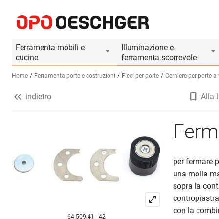
Fermaporte magnetici
Informazioni prodotto
Il prodotto è accesso
Ferramenta mobili e
Illuminazione e
cucine
ferramenta scorrevole
Home
Ferramenta porte e costruzioni
Ficci per porte
Cerniere per porte a
indietro
Alla l
Seleziona una lingua (IT)
Ferm
per fermare p
una molla ma
sopra la cont
contropiastra,
con la combin
64.509.41 - 42