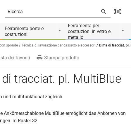
rio di
Ferramenta per
Ferramenta porte e
costruzioni in vetro e
costruzioni
metallo
e con sponde
Tecnica di lavorazione per cassetto e accessori
Dima di tracciat. pl.
ista dei favoriti
Stampa prodotto
di tracciat. pl. MultiBlue
in und multifunktional zugleich
ige Ankörnerschablone MultiBlue ermöglicht das Ankörnen von
ngen im Raster 32