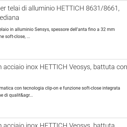
per telai di alluminio HETTICH 8631/8661,
ediana
telaio in alluminio Sensys, spessore dell'anta fino a 32 mm
e soft-close, ...
in acciaio inox HETTICH Veosys, battuta co
omatica con tecnologia clip-on e funzione soft-close integrata
e di qualit&agr...
in acciaio inox HETTICH Veosys, battuta