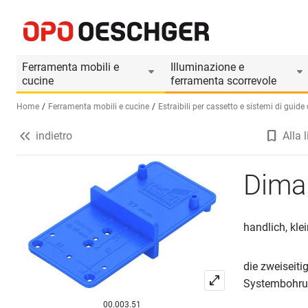
Dima di tracciat. pl. MultiBlue
Informazioni prodotto
Il prodotto è accesso
Ferramenta mobili e
Illuminazione e
cucine
ferramenta scorrevole
Home
Ferramenta mobili e cucine
Estraibili per cassetto e sistemi di guid
indietro
Alla l
Seleziona una lingua (IT)
Dima 
handlich, kle
die zweiseit
Systembohru
00.003.51