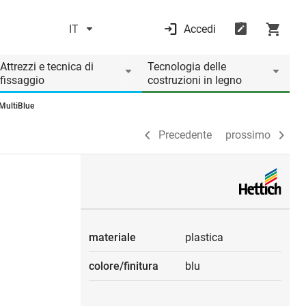
IT
Accedi
Precedente
prossimo
Attrezzi e tecnica di
Tecnologia delle
fissaggio
costruzioni in legno
 MultiBlue
Precedente
prossimo
materiale
plastica
colore/finitura
blu