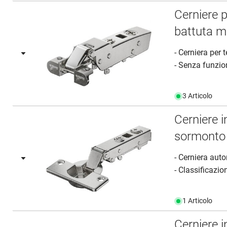
Cerniere 
battuta m
- Cerniera per 
- Senza funzion
3 Articolo
Cerniere 
sormonto
- Cerniera aut
- Classificazion
1 Articolo
Cerniere 