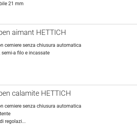
ibile 21 mm
open aimant HETTICH
 con cerniere senza chiusura automatica
o, semi-a filo e incassate
open calamite HETTICH
 con cerniere senza chiusura automatica
tente
 regolazi...