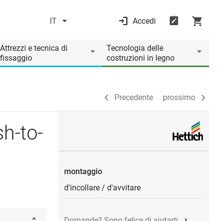
IT
Accedi
Precedente
prossimo
Attrezzi e tecnica di
Tecnologia delle
fissaggio
costruzioni in legno
Precedente
prossimo
h-to-
montaggio
d'incollare
/
d'avvitare
Domande? Sono felice di aiutarti.