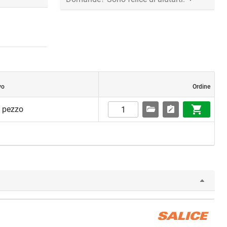
vo
Ordine
1 pezzo