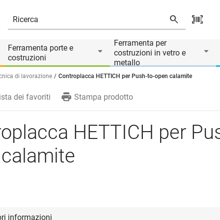
te
io di
Ferramenta per
Ferramenta porte e
costruzioni in vetro e
costruzioni
metallo
cnica di lavorazione
Controplacca HETTICH per Push-to-open calamite
ista dei favoriti
Stampa prodotto
roplacca HETTICH per Pus
 calamite
ori informazioni