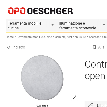
Controplacca HETTICH per Push-to-open calami
Informazioni prodotto
Il prodotto è accessor
Ferramenta mobili e
Illuminazione e
cucine
ferramenta scorrevole
Home
Ferramenta mobili e cucine
Cerniere, ficci e chiusure
Accessori e te
indietro
Alla l
Seleziona una lingua (IT)
Cont
open
Ulteri
9386065