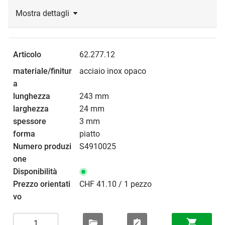
Mostra dettagli
62.277.12
acciaio inox opaco
243 mm
24 mm
3 mm
piatto
S4910025
CHF 41.10 / 1 pezzo